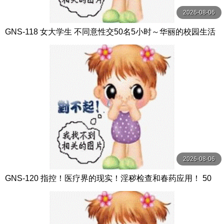
2026-08-06
GNS-118 女大学生 不同意性交50名5小时～华丽的校园生活
的背后隐藏着不合理事件的始末～ グーニーズ
2026-08-06
GNS-120 指控！医疗界的现实！淫秽检查和春药应用！ 50
人5小时以医疗为幌子在医院实施恶意违 グーニーズ